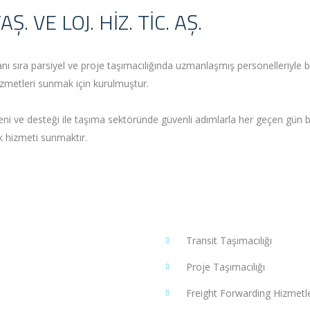
 VE LOJ. HIZ. TIC. AŞ.
ı sıra parsiyel ve proje taşımacılığında uzmanlaşmış personelleriyle bug
izmetleri sunmak için kurulmuştur.
üveni ve desteği ile taşıma sektöründe güvenli adımlarla her geçen gün 
ik hizmeti sunmaktır.
Transit Taşımacılığı
Proje Taşımacılığı
Freight Forwarding Hizmetle